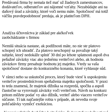
Predávaná firma by nemala tiež mať už žiadnych zamestnancov,
dodávateľov, odberateľov ani nájomné vzťahy. Nezabúdajte ani na
daňový úrad a záväzky, ktoré voči nemu máte. Spoločnosť má totiž
väčšiu pravdepodobnosť predaja, ak je platiteľom DPH.
Analýza účtovníctva je základ pre akékoľvek
zaobchádzanie s firmou
Nemilá situácia nastane, ak podlžnosti máte, no nie ste platovo
schopný ich uhradiť. Za platovo neschopný sa považuje taký
subjekt, ktorý nedokáže splniť 30 dní po lehote splatnosti aspoň dva
peňažné záväzky viac ako jednému veriteľovi alebo, ak hodnota
záväzkov firmy presahuje hodnotu jej majetku. Vtedy sa vaša
spoločnosť dostane do konkurzného konania, ktoré vyhlasuje súd.
V rámci neho sa uskutoční proces, ktorý bude viesť k uspokojeniu
veriteľov prostredníctvom speňaženia majetku spoločnosti. V praxi
to teda znamená, že majetok dlžníka sa rozpredá, spočíta a aspoň
čiastočne sa vyrovnajú záväzky voči veriteľom. Návrh na konkurz
pritom môžete podať vy ako dlžník, veriteľ alebo viacero veriteľov
súčasne. Tí tak najčastejšie robia v prípade, ak nevedia svoje
pohľadávky vymôcť exekúciou.