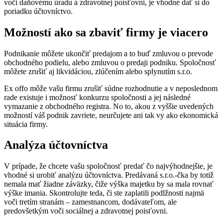
voči daňovému úradu a zdravotnej poisťovni, je vhodné dať si do
poriadku účtovníctvo.
Možností ako sa zbaviť firmy je viacero
Podnikanie môžete ukončiť predajom a to buď zmluvou o prevode
obchodného podielu, alebo zmluvou o predaji podniku. Spoločnosť
môžete zrušiť aj likvidáciou, zlúčením alebo splynutím s.r.o.
Ex offo môže vašu firmu zrušiť súdne rozhodnutie a v neposlednom
rade existuje i možnosť konkurzu spoločnosti a jej následné
vymazanie z obchodného registra. No to, akou z vyššie uvedených
možností váš podnik zavriete, neurčujete ani tak vy ako ekonomická
situácia firmy.
Analýza účtovníctva
V prípade, že chcete vašu spoločnosť predať čo najvýhodnejšie, je
vhodné si urobiť analýzu účtovníctva. Predávaná s.r.o.-čka by totiž
nemala mať žiadne záväzky, čiže výška majetku by sa mala rovnať
výške imania. Skontrolujte teda, či ste zaplatili podlžnosti najmä
voči tretím stranám – zamestnancom, dodávateľom, ale
predovšetkým voči sociálnej a zdravotnej poisťovni.