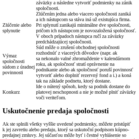
záväzky a následne vytvoriť podmienky na zánik
spoločnosti.
Zlúčením jedna alebo viacero spoločnosti zaniká
a ich nástupcom sa stáva iná už existujúca firma.
Zlúčenie alebo
Pri splynutí zanikajú minimálne dve spoločnosti,
splynutie
pričom ich nástupcom je novozaložená spoločnosť.
V oboch prípadoch nástupca ručí za záväzky
predchádzajúcej spoločnosti.
Súd môže o zrušení obchodnej spoločnosti
rozhodnúť z viacerých dôvodov (napr. ak
Výmaz
sa nekonalo valné zhromaždenie v kalendárnom
spoločnosti
roku, ak spoločnosť stratí oprávnenie na
súdom z úradnej
podnikanie alebo ak spoločnosť poruší povinnosť
povinnosti
vytvoriť alebo doplniť rezervný fond a i.) a koná
tak na základe podnetu, ktorý dostane.
Ide o nútený spôsob, kedy sa podnik dostane do
Konkurz
platovej neschopnosti a nie je možné plniť záväzky
voči veriteľom.
Uskutočnenie predaja spoločnosti
Ak ste splnili všetky vyššie uvedené podmienky, môžete pristúpiť
k jej zavretiu alebo predaju, ktorý sa uskutoční podpisom kúpno-
predajnej zmluvy. Jej súčasťou môže byť i čestné vyhlásenie so