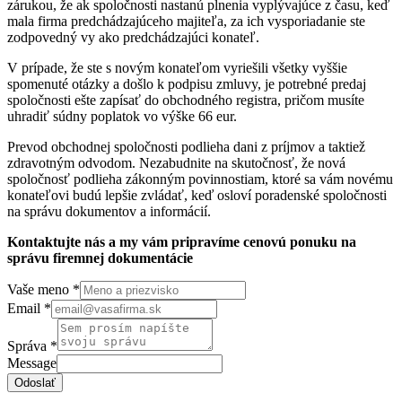
zárukou, že ak spoločnosti nastanú plnenia vyplývajúce z času, keď
mala firma predchádzajúceho majiteľa, za ich vysporiadanie ste
zodpovedný vy ako predchádzajúci konateľ.
V prípade, že ste s novým konateľom vyriešili všetky vyššie
spomenuté otázky a došlo k podpisu zmluvy, je potrebné predaj
spoločnosti ešte zapísať do obchodného registra, pričom musíte
uhradiť súdny poplatok vo výške 66 eur.
Prevod obchodnej spoločnosti podlieha dani z príjmov a taktiež
zdravotným odvodom. Nezabudnite na skutočnosť, že nová
spoločnosť podlieha zákonným povinnostiam, ktoré sa vám novému
konateľovi budú lepšie zvládať, keď osloví poradenské spoločnosti
na správu dokumentov a informácií.
Kontaktujte nás a my vám pripravíme cenovú ponuku na
správu firemnej dokumentácie
Vaše meno
*
Email
*
Správa
*
Message
Odoslať