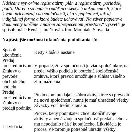
Následne vytvoríme registratúrny plán a registratúrny por
iadok,
podľa ktorého sa budete riadiť pri všetkých dokumentoch, ktoré
k vám prichádzajú do spoločnosti, ako v papierovej, tak aj
v digitálnej forme a ktoré budete uchovávať. Na záver papierové
dokumenty uložíme v našom zabezpečenom priestore
,“ vysvetľuje
spôsob práce Renáta Jurašková z Iron Mountain Slovakia.
Najčastejšie možnosti ukončenia podnikania sú:
Spôsob
Kedy situácia nastane
ukončenia
Predaj
prostredníctvom
V prípade, že v spoločnosti je viac spoločníkov, na
Zmluvy o
predaj vášho podielu je potrebná spoločenská
prevode
zmluva, ktorá prevod umožňuje a súhlas valného
obchodného
zhromaždenia
podielu
Predaj
Predmetom predaja je súhrn aktív, ktoré sa prevedú
prostredníctvom
na novú spoločnosť, nutné je mať uhradené všetky
Zmluvy o
záväzky voči tretím stranám.
predaji podniku
Proces, kedy podnikateľ chce ukončiť svoje
aktivity a nemá záujem spoločnosť predať alebo sa
mu nepodarilo nájsť kupujúceho. Likvidácia je
Likvidácia
proces, v ktorom je potrebné uhradiť všetky