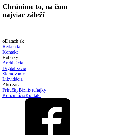
Chránime to, na čom
najviac záleží
oDatach.sk
Redakcia
Kontakt
Rubriky
Archivácia
Digitalizácia
Skenovanie
Likvidácia
Ako začať
Príručky
Biznis raňajky
Konzultácia
Kontakt