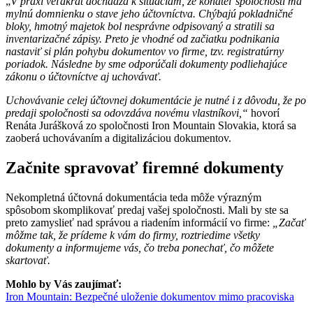
„
V praxi veľakrát dochádza k situáciám, že konateľ spoločnosti má
mylnú domnienku o stave jeho účtovníctva. Chýbajú pokladničné
bloky, hmotný majetok bol nesprávne odpisovaný a stratili sa
inventarizačné zápisy. Preto je vhodné od začiatku podnikania
nastaviť si plán pohybu dokumentov vo firme, tzv. registratúrny
poriadok. Následne by sme odporúčali dokumenty podliehajúce
zákonu o účtovníctve aj uchovávať.
Uchovávanie celej účtovnej dokumentácie je nutné i z dôvodu, že po
predaji spoločnosti sa odovzdáva novému vlastníkovi,“
hovorí
Renáta Jurášková zo spoločnosti Iron Mountain Slovakia, ktorá sa
zaoberá uchovávaním a digitalizáciou dokumentov.
Začnite spravovať firemné dokumenty
Nekompletná účtovná dokumentácia teda môže výrazným
spôsobom skomplikovať predaj vašej spoločnosti. Mali by ste sa
preto zamyslieť nad správou a riadením informácií vo firme:
„Začať
môžme tak, že prídeme k vám do firmy, roztriedime všetky
dokumenty a informujeme vás, čo treba ponechať, čo môžete
skartovať.
Mohlo by Vás zaujímať:
Iron Mountain: Bezpečné uloženie dokumentov mimo pracoviska