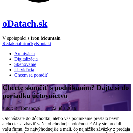
oDatach.sk
V spolupráci s
Iron Mountain
Redakcia
Príručky
Kontakt
Archivácia
Digitalizácia
Skenovanie
Likvidácia
Chcem sa poradiť
Chcete skončiť s podnikaním? Dajte si do
poriadku účtovníctvo
autor:
R. Tomanová
22. júla 2019
Odchádzate do dôchodku, alebo vás podnikanie prestalo baviť
a chcete sa zbaviť vašej obchodnej spoločnosti? Aby ste predali
vašu firmu, čo najvýhodnejšie a mali, čo najnižšie záväzky z predaja